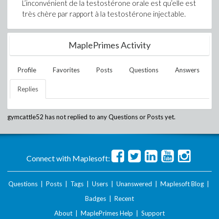
L’inconvénient de la testostérone orale est qu’elle est
très chère par rapport à la testostérone injectable.
MaplePrimes Activity
Profile
Favorites
Posts
Questions
Answers
Replies
gymcattle52
has not replied to any Questions or Posts yet.
Connect with Maplesoft:
Questions
|
Posts
|
Tags
|
Users
|
Unanswered
|
Maplesoft Blog
|
Badges
|
Recent
About
|
MaplePrimes Help
|
Support