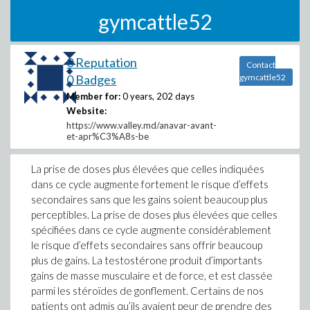
gymcattle52
0 Reputation
Contact
0 Badges
gymcattle52
Member for:
0 years, 202 days
Website:
https://www.valley.md/anavar-avant-
et-apr%C3%A8s-be
La prise de doses plus élevées que celles indiquées
dans ce cycle augmente fortement le risque d’effets
secondaires sans que les gains soient beaucoup plus
perceptibles. La prise de doses plus élevées que celles
spécifiées dans ce cycle augmente considérablement
le risque d’effets secondaires sans offrir beaucoup
plus de gains. La testostérone produit d’importants
gains de masse musculaire et de force, et est classée
parmi les stéroïdes de gonflement. Certains de nos
patients ont admis qu’ils avaient peur de prendre des