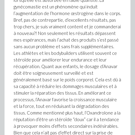
lorsqu’elle est absorbée en faible quantité. La
gynécomastie est un phénomène qui induit
l’augmentation de l’hormone œstrogène dans le corps.
Bref, pas de contrepartie, d’excellents résultats, pas
trop chers, je suis vraiment content et je commanderai
à nouveau?! Non seulement les résultats dépassent
mes espérances, mais l’achat des produits s’est passé
sans aucun problème et sans frais supplémentaires.
Les athlètes et les bodybuilders utilisent souvent ce
stéroïde pour améliorer leur endurance et leur
récupération. Quant aux enfants, le dosage d’Anavar
doit être soigneusement surveillé et est
généralement basé sur le poids corporel. Cela est dû à
sa capacité à réduire les dommages musculaires et à
stimuler la réparation des tissus. En améliorant ce
processus, l’Anavar favorise la croissance musculaire
et la force, tout en réduisant la dégradation des
tissus. Comme mentionné plus haut, l’Oxandrolone a la
réputation d’être un stéroïde “doux” car il a tendance
à provoquer moins d’effets secondaires indésirables.
Bien que cela n’ait pas d’effet direct sur la prise de