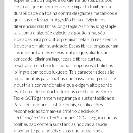
experiência do hóspede ou cliente do spa. Estudos
mostram que maior densidade impacta também na
durabilidade da toalha contra desgastes mecânicos e
químicas de lavagem. Algodão Pima e Egípcio: os
diferenciais das fibras long staple As fibras long staple,
tais como o algodão egípcio e algodão pima, são
indicadas para produtos premium pela sua resistência
à quebra e maior suavidade. Essas fibras longas geram
fios mais uniformes e resistentes, que, aliados ao
penteado, eliminam impurezas e fibras curtas,
resultando em tecidos menos propensos a bolinhas
(pilling) e com toque luxuoso. Tais características são
fundamentais para toalhas que passam por processos
industriais convencionais e que exigem alto padrão
estético e de conforto. Tecidos certificados: Oeko-
Tex e GOTS garantem segurança e sustentabilidade
Para compradores institucionais, certificações
reconhecidas tornam-se critério decisivo. A
certificação Oeko-Tex Standard 100 assegura que as
toalhas não contêm substâncias nocivas à saúde,
importante para hotéis e spas que prezam pela