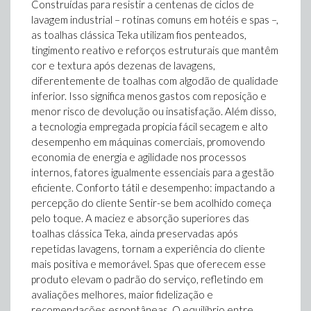
Construídas para resistir a centenas de ciclos de
lavagem industrial – rotinas comuns em hotéis e spas –,
as toalhas clássica Teka utilizam fios penteados,
tingimento reativo e reforços estruturais que mantêm
cor e textura após dezenas de lavagens,
diferentemente de toalhas com algodão de qualidade
inferior. Isso significa menos gastos com reposição e
menor risco de devolução ou insatisfação. Além disso,
a tecnologia empregada propicia fácil secagem e alto
desempenho em máquinas comerciais, promovendo
economia de energia e agilidade nos processos
internos, fatores igualmente essenciais para a gestão
eficiente. Conforto tátil e desempenho: impactando a
percepção do cliente Sentir-se bem acolhido começa
pelo toque. A maciez e absorção superiores das
toalhas clássica Teka, ainda preservadas após
repetidas lavagens, tornam a experiência do cliente
mais positiva e memorável. Spas que oferecem esse
produto elevam o padrão do serviço, refletindo em
avaliações melhores, maior fidelização e
recomendações espontâneas. O equilíbrio entre