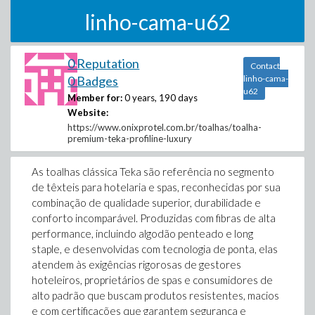
linho-cama-u62
0 Reputation
Contact
0 Badges
linho-cama-
u62
Member for:
0 years, 190 days
Website:
https://www.onixprotel.com.br/toalhas/toalha-
premium-teka-profiline-luxury
As toalhas clássica Teka são referência no segmento
de têxteis para hotelaria e spas, reconhecidas por sua
combinação de qualidade superior, durabilidade e
conforto incomparável. Produzidas com fibras de alta
performance, incluindo algodão penteado e long
staple, e desenvolvidas com tecnologia de ponta, elas
atendem às exigências rigorosas de gestores
hoteleiros, proprietários de spas e consumidores de
alto padrão que buscam produtos resistentes, macios
e com certificações que garantem segurança e