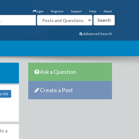
Login
Register
Support
Help
About
Advanced Search
Ask a Question
Create a Post
e-l43
te a