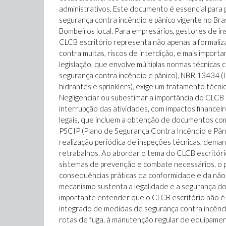
administrativos. Este documento é essencial para 
segurança contra incêndio e pânico vigente no Br
Bombeiros local. Para empresários, gestores de in
CLCB escritório representa não apenas a formali
contra multas, riscos de interdição, e mais import
legislação, que envolve múltiplas normas técnica
segurança contra incêndio e pânico), NBR 13434 (
hidrantes e sprinklers), exige um tratamento técni
Negligenciar ou subestimar a importância do CLCB
interrupção das atividades, com impactos financeir
legais, que incluem a obtenção de documentos co
PSCIP (Plano de Segurança Contra Incêndio e Pâni
realização periódica de inspeções técnicas, dema
retrabalhos. Ao abordar o tema do CLCB escritório,
sistemas de prevenção e combate necessários, o 
consequências práticas da conformidade e da não
mecanismo sustenta a legalidade e a segurança do
importante entender que o CLCB escritório não é
integrado de medidas de segurança contra incêndio
rotas de fuga, à manutenção regular de equipamen