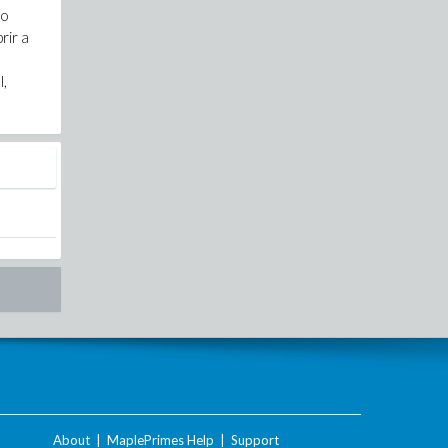
 o
rir a
o
l,
About
|
MaplePrimes Help
|
Support