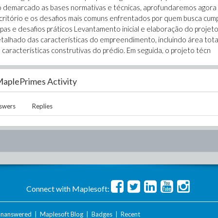
ndo demarcado as bases normativas e técnicas, aprofundaremos agora
critório e os desafios mais comuns enfrentados por quem busca cump
pas e desafios práticos Levantamento inicial e elaboração do projet
talhado das características do empreendimento, incluindo área tota
características construtivas do prédio. Em seguida, o projeto técn
aplePrimes Activity
swers
Replies
Connect with Maplesoft:
nanswered
|
Maplesoft Blog
|
Badges
|
Recent