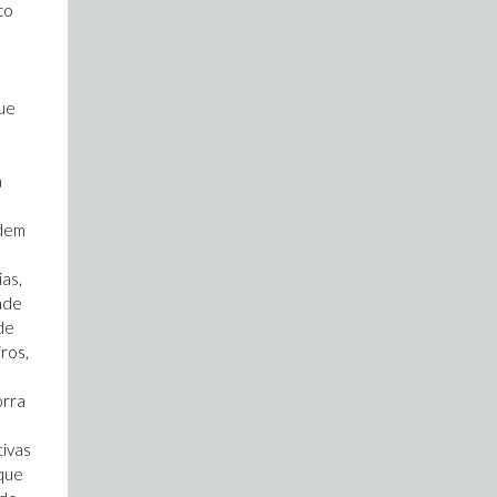
co
que
a
odem
as,
ade
de
ros,
orra
tivas
 que