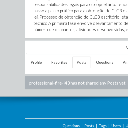
responsabilidades legais para o proprietário. Te
passo a passo prático para a obtenção do CLCB es
lei. Processo de obtenção do CLCB escritório: eta
técnico A primeira fase envolve o levantamento de
número de ocupantes, atividades desenvolvidas, e 
M
Profile
Favorites
Posts
Questions
An
professional-fire-l43
has not shared any Posts yet.
Questions
|
Posts
|
Tags
|
Users
|
U