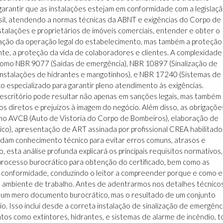
garantir que as instalações estejam em conformidade com a legislaç
asil, atendendo a normas técnicas da ABNT e exigências do Corpo de
stalações e proprietários de imóveis comerciais, entender e obter o
zação da operação legal do estabelecimento, mas também a proteção
ante, a proteção da vida de colaboradores e clientes. A complexidade
s como NBR 9077 (Saídas de emergência), NBR 10897 (Sinalização de
Instalações de hidrantes e mangotinhos), e NBR 17240 (Sistemas de
co especializado para garantir pleno atendimento às exigências.
 escritório pode resultar não apenas em sanções legais, mas também
os diretos e prejuízos à imagem do negócio. Além disso, as obrigaçõe
mo AVCB (Auto de Vistoria do Corpo de Bombeiros), elaboração de
co), apresentação de ART assinada por profissional CREA habilitado,
ndam conhecimento técnico para evitar erros comuns, atrasos e
 esta análise profunda explicará os principais requisitos normativos,
processo burocrático para obtenção do certificado, bem como as
 conformidade, conduzindo o leitor a compreender porque e como 
 ambiente de trabalho. Antes de adentrarmos nos detalhes técnicos
 um mero documento burocrático, mas o resultado de um conjunto
. Isso inclui desde a correta instalação de sinalização de emergênc
tos como extintores, hidrantes, e sistemas de alarme de incêndio, 