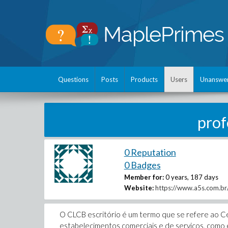
Questions
Posts
Products
Users
Unanswe
prof
0 Reputation
0 Badges
Member for:
0 years, 187 days
Website:
https://www.a5s.com.br/
O CLCB escritório é um termo que se refere ao Ce
estabelecimentos comerciais e de serviços, como es