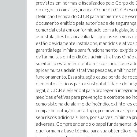
previstos em normas e fiscalizados pelo Corpo de
do negócio com a segurança. O que é o CLCB escrit
Definição técnica do CLCB para ambientes de escr
documento emitido pela autoridade de segurança 
comercial está em conformidade com a legislação de
as instalações foram avaliadas, que os sistemas de
estão devidamente instalados, mantidos e ativos 
garantia legal mínima para funcionamento, exigida p
evitar multas e interdições administrativas O nã
sujeitam o estabelecimento a riscos jurídicos e adm
aplicar multas administrativas pesadas, emitir noti
funcionamento. Essa situação causa perda de rece
elementos críticos para a sustentabilidade do ne
legal, o CLCB é essencial para proteger a integrid
medidas efetivas para prevenção e combate ao inc
como sistema de alarme de incêndio, extintores 
compartimentação corta-fogo, promovem a seguranç
sem riscos adicionais. Isso, por sua vez, minimiza 
adversas. Compreendendo o papel fundamental do 
que formam a base técnica para sua obtenção e m