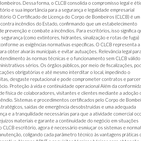
 Bombeiros. Dessa forma, o CLCB consolida o compromisso legal e éti
ório e sua importância para a segurança e legalidade empresarial
itório O Certificado de Licença do Corpo de Bombeiros (CLCB) é um
contra incêndios do Estado, confirmando que um estabelecimento
 prevenção e combate a incêndios. Para escritórios, isso significa 
 segurança (como extintores, hidrantes, sinalização e rotas de fuga)
conforme as exigências normativas específicas. O CLCB representa a
ara obter alvarás municipais e evitar autuações. Relevância legal par
o atendimento às normas técnicas e o funcionamento sem CLCB válido
inistrativos sérios. Os órgãos públicos, por meio de fiscalizações, p
ficações obrigatórias e até mesmo interditar o local, impedindo o
itas, desgaste reputacional e pode comprometer contratos e parceri
gócio. Proteção à vida e continuidade operacional Além da conformid
ade física de colaboradores, visitantes e clientes mediante a adoção 
êndio. Sistemas e procedimentos certificados pelo Corpo de Bombei
estratégicos, saídas de emergência desobstruídas e uma adequada
a e a tranquilidade necessárias para que a atividade comercial oc
prejuízos materiais e garante a continuidade do negócio em situações
CLCB escritório, agora é necessário esmiuçar os sistemas e norma
anutenção, coligando cada parâmetro técnico às vantagens práticas