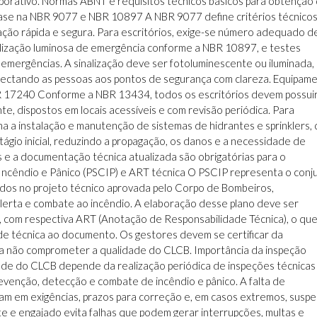
porativo. Normas ABNT e requisitos técnicos básicos para obtenção
 base na NBR 9077 e NBR 10897 A NBR 9077 define critérios técnico
ação rápida e segura. Para escritórios, exige-se número adequado d
sinalização luminosa de emergência conforme a NBR 10897, e testes
emergências. A sinalização deve ser fotoluminescente ou iluminada,
onectando as pessoas aos pontos de segurança com clareza. Equipam
 17240 Conforme a NBR 13434, todos os escritórios devem possui
te, dispostos em locais acessíveis e com revisão periódica. Para
a instalação e manutenção de sistemas de hidrantes e sprinklers,
tágio inicial, reduzindo a propagação, os danos e a necessidade de
e a documentação técnica atualizada são obrigatórias para o
Incêndio e Pânico (PSCIP) e ART técnica O PSCIP representa o conj
ados no projeto técnico aprovada pelo Corpo de Bombeiros,
erta e combate ao incêndio. A elaboração desse plano deve ser
EA, com respectiva ART (Anotação de Responsabilidade Técnica), o qu
dade técnica ao documento. Os gestores devem se certificar da
ra não comprometer a qualidade do CLCB. Importância da inspeção
ade do CLCB depende da realização periódica de inspeções técnicas
evenção, detecção e combate de incêndio e pânico. A falta de
am em exigências, prazos para correção e, em casos extremos, susp
e e engajado evita falhas que podem gerar interrupções, multas e