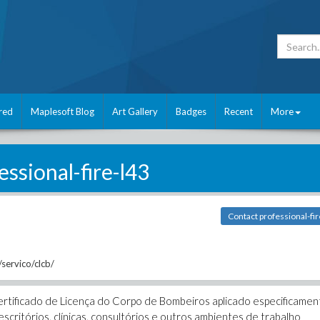
red
Maplesoft Blog
Art Gallery
Badges
Recent
More
essional-fire-l43
Contact professional-fir
servico/clcb/
rtificado de Licença do Corpo de Bombeiros aplicado especificamen
critórios, clínicas, consultórios e outros ambientes de trabalho