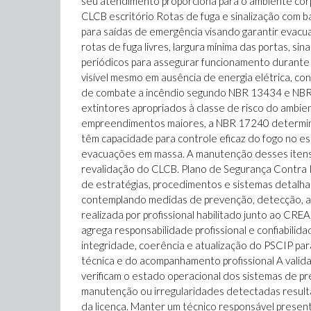
seu atendimento proporciona para o ambiente cor
CLCB escritório Rotas de fuga e sinalização com
para saídas de emergência visando garantir evacu
rotas de fuga livres, largura mínima das portas, 
periódicos para assegurar funcionamento durante 
visível mesmo em ausência de energia elétrica, c
de combate a incêndio segundo NBR 13434 e NBR
extintores apropriados à classe de risco do ambien
empreendimentos maiores, a NBR 17240 determina 
têm capacidade para controle eficaz do fogo no es
evacuações em massa. A manutenção desses itens 
revalidação do CLCB. Plano de Segurança Contra 
de estratégias, procedimentos e sistemas detalh
contemplando medidas de prevenção, detecção, al
realizada por profissional habilitado junto ao CR
agrega responsabilidade profissional e confiabili
integridade, coerência e atualização do PSCIP pa
técnica e do acompanhamento profissional A valid
verificam o estado operacional dos sistemas de pr
manutenção ou irregularidades detectadas result
da licença. Manter um técnico responsável present